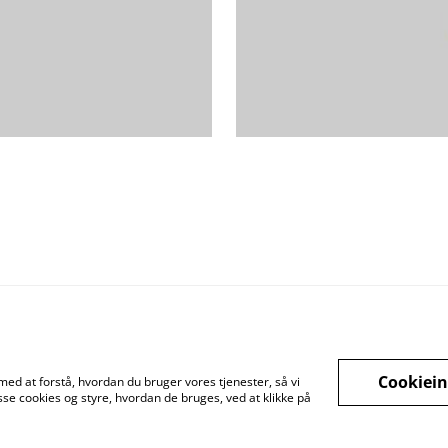
Cookiein
med at forstå, hvordan du bruger vores tjenester, så vi
se cookies og styre, hvordan de bruges, ved at klikke på
gstider
Betingelser
Fortrolighedspolitik
Fragt betingelser