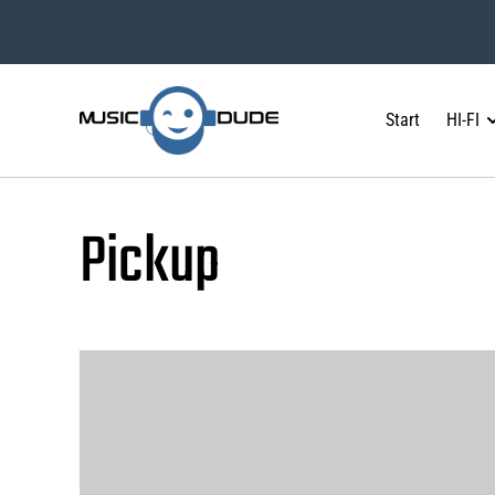
Start
HI-FI
Pickup