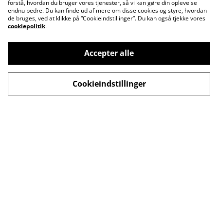
forstå, hvordan du bruger vores tjenester, så vi kan gøre din oplevelse
endnu bedre. Du kan finde ud af mere om disse cookies og styre, hvordan
de bruges, ved at klikke på “Cookieindstillinger”. Du kan også tjekke vores
cookiepolitik
.
Accepter alle
Kontakt os
Åbningstider
Cookieindstillinger
Betingelser
Fortrolighedspolitik
Fragt betingelser
Cookiepolitik
© 2026
MusicDude