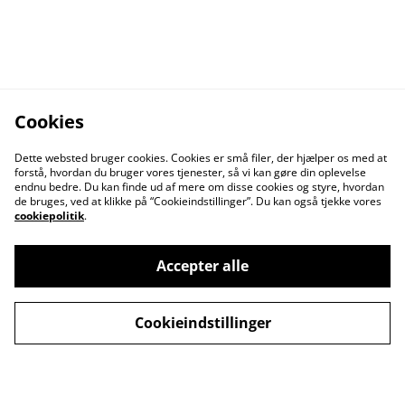
Cookies
Dette websted bruger cookies. Cookies er små filer, der hjælper os med at
forstå, hvordan du bruger vores tjenester, så vi kan gøre din oplevelse
endnu bedre. Du kan finde ud af mere om disse cookies og styre, hvordan
de bruges, ved at klikke på “Cookieindstillinger”. Du kan også tjekke vores
cookiepolitik
.
Accepter alle
Kontakt os
Åbningstider
Cookieindstillinger
Betingelser
Fortrolighedspolitik
Fragt betingelser