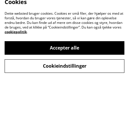
Cookies
Dette websted bruger cookies. Cookies er små filer, der hjælper os med at
forstå, hvordan du bruger vores tjenester, så vi kan gøre din oplevelse
endnu bedre. Du kan finde ud af mere om disse cookies og styre, hvordan
de bruges, ved at klikke på “Cookieindstillinger”. Du kan også tjekke vores
cookiepolitik
.
Accepter alle
Kontakt os
Åbningstider
Cookieindstillinger
Betingelser
Fortrolighedspolitik
Fragt betingelser
Cookiepolitik