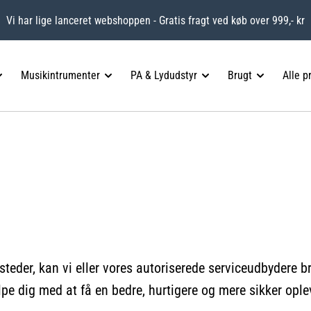
Vi har lige lanceret webshoppen - Gratis fragt ved køb over 999,- kr
Musikintrumenter
PA & Lydudstyr
Brugt
Alle p
steder, kan vi eller vores autoriserede serviceudbydere
lpe dig med at få en bedre, hurtigere og mere sikker ople