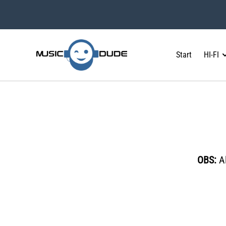
Start
HI-FI
OBS:
Al