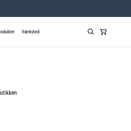
rodukter
Værksted
butikken