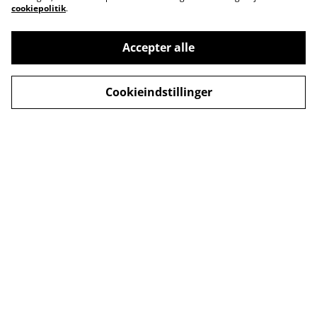
cookiepolitik
.
Accepter alle
Kontakt os
Åbningstider
Cookieindstillinger
Betingelser
Fortrolighedspolitik
Fragt betingelser
Cookiepolitik
© 2026
MusicDude
powered by