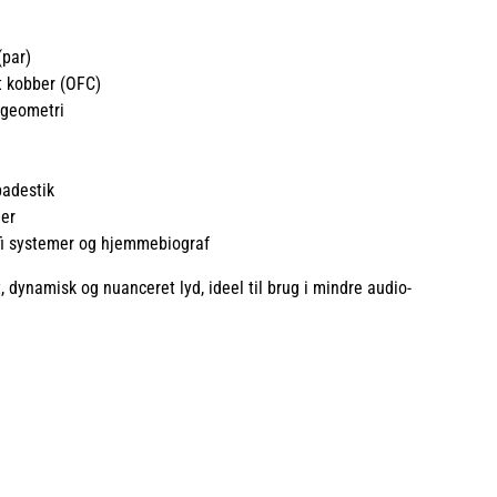
(par)
t kobber (OFC)
geometri
padestik
der
i systemer og hjemmebiograf
t, dynamisk og nuanceret lyd, ideel til brug i mindre audio-