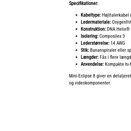
Specifikationer:
Kabeltype:
Højttalerkabel 
Ledermateriale:
Oxygenfri
Konstruktion:
DNA Helix® 
Isolering:
Composilex 3
Lederstørrelse:
14 AWG
Stik:
Bananspiraler eller s
Længder:
Fås i flere læng
Anvendelse:
Kompakte hi-f
Mini-Eclipse 8 giver en detaljere
og videokomponenter.