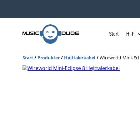
Start
HI-FI
Start
/
Produkter
/
Højttalerkabel
/
Wireworld Mini-Ecl