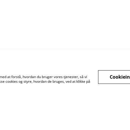
Cookiein
med at forstå, hvordan du bruger vores tjenester, så vi
se cookies og styre, hvordan de bruges, ved at klikke på
gstider
Betingelser
Fortrolighedspolitik
Fragt betingelser