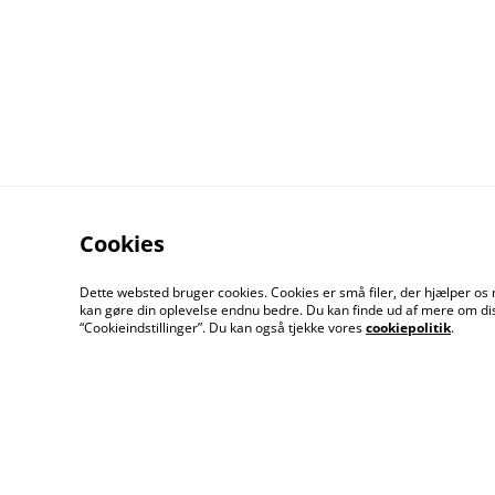
Cookies
Dette websted bruger cookies. Cookies er små filer, der hjælper os 
kan gøre din oplevelse endnu bedre. Du kan finde ud af mere om dis
Kontakt os
Åbnin
“Cookieindstillinger”. Du kan også tjekke vores
cookiepolitik
.