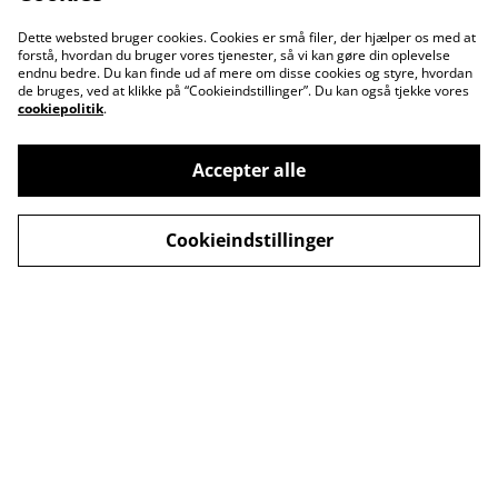
Dette websted bruger cookies. Cookies er små filer, der hjælper os med at
forstå, hvordan du bruger vores tjenester, så vi kan gøre din oplevelse
endnu bedre. Du kan finde ud af mere om disse cookies og styre, hvordan
de bruges, ved at klikke på “Cookieindstillinger”. Du kan også tjekke vores
cookiepolitik
.
Accepter alle
Kontakt os
Åbningstider
Cookieindstillinger
Betingelser
Fortrolighedspolitik
Fragt betingelser
Cookiepolitik