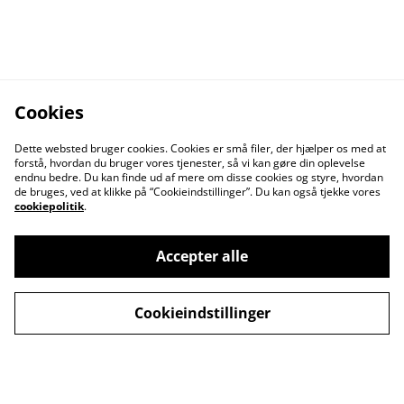
Cookies
Dette websted bruger cookies. Cookies er små filer, der hjælper os med at
forstå, hvordan du bruger vores tjenester, så vi kan gøre din oplevelse
endnu bedre. Du kan finde ud af mere om disse cookies og styre, hvordan
de bruges, ved at klikke på “Cookieindstillinger”. Du kan også tjekke vores
cookiepolitik
.
Accepter alle
Kontakt os
Åbningstider
Cookieindstillinger
Betingelser
Fortrolighedspolitik
Fragt betingelser
Cookiepolitik