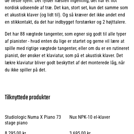
de fleste hjem. Det fylder næsten ingenting, det har et flot
nordisk udseende af træ. Det kan, stort set, kun det samme som
et akustisk klaver (og lidt til). Og så kræver det ikke andet end
en stikkontakt, da det har indbygget forstærker og 2 højttalere.
Det har 88 vægtede tangenter, som egner sig godt til alle typer
af pianister - hvad enten du lige er startet og gerne vil lære at
spille med rigtige vægtede tangenter, eller om du er en rutineret
pianist, der ønsker et klaviatur, som på et akustisk klaver. Det
lækre klaviatur bliver godt beskyttet af det monterede låg, når
du ikke spiller på det.
Tilknyttede produkter
Studiologic Numa X Piano 73
Nux NPK-10 el-klaver
stage piano
8.295,00 kr.
3.695,00 kr.