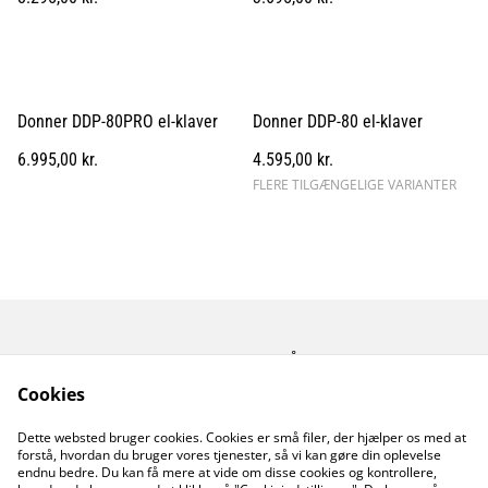
Donner DDP-80PRO el-klaver
Donner DDP-80 el-klaver
6.995,00 kr.
4.595,00 kr.
FLERE TILGÆNGELIGE VARIANTER
Kontakt os
Åbningstider
Betingelser
Fortrolighedspolitik
Cookies
Fragt betingelser
Dette websted bruger cookies. Cookies er små filer, der hjælper os med at
Cookiepolitik
forstå, hvordan du bruger vores tjenester, så vi kan gøre din oplevelse
endnu bedre. Du kan få mere at vide om disse cookies og kontrollere,