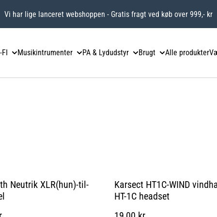
Vi har lige lanceret webshoppen - Gratis fragt ved køb over 999,- kr
-FI
Musikintrumenter
PA & Lydudstyr
Brugt
Alle produkter
Væ
th Neutrik XLR(hun)-til-
Karsect HT1C-WIND vindhæt
el
HT-1C headset
r.
19,00 kr.