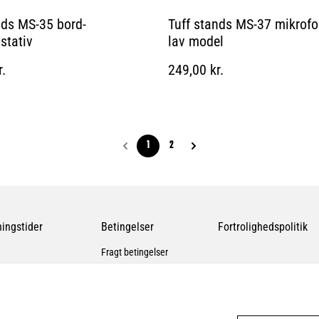
nds MS-35 bord-
Tuff stands MS-37 mikrofon
stativ
lav model
r.
249,00 kr.
1
2
ingstider
Betingelser
Fortrolighedspolitik
Fragt betingelser