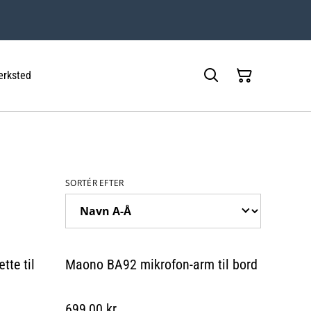
rksted
SORTÉR EFTER
te til
Maono BA92 mikrofon-arm til bord
699,00 kr.