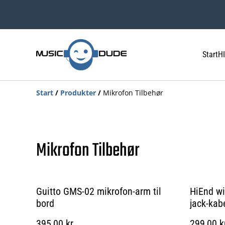
Start
HI
Start
/
Produkter
/
Mikrofon Tilbehør
Mikrofon Tilbehør
Guitto GMS-02 mikrofon-arm til
HiEnd wi
bord
jack-kab
395,00 kr.
299,00 k