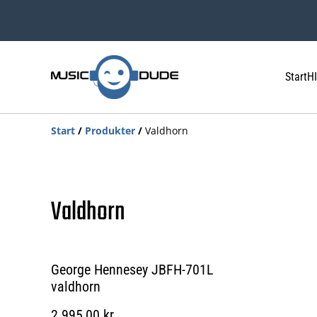
Start
HI
Start
/
Produkter
/
Valdhorn
Valdhorn
George Hennesey JBFH-701L
valdhorn
2.995,00 kr.