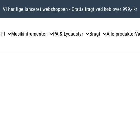
Vi har lige lanceret webshoppen - Gratis fragt ved køb over 999,- kr
-FI
Musikintrumenter
PA & Lydudstyr
Brugt
Alle produkter
Væ