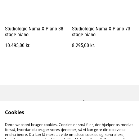
Studiologic Numa X Piano 88
Studiologic Numa X Piano 73
stage piano
stage piano
10.495,00 kr.
8.295,00 kr.
Kontakt os
Åbningstider
Betingelser
Fortrolighedspolitik
Cookies
Fragt betingelser
Dette websted bruger cookies. Cookies er små filer, der hjælper os med at
Cookiepolitik
forstå, hvordan du bruger vores tjenester, så vi kan gøre din oplevelse
endnu bedre. Du kan få mere at vide om disse cookies og kontrollere,