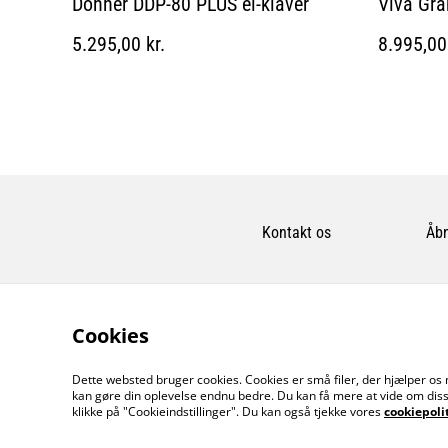
Donner DDP-80 PLUS el-klaver
Viva Gran
5.295,00 kr.
8.995,00 
Kontakt os
Åbn
Cookies
Dette websted bruger cookies. Cookies er små filer, der hjælper os 
kan gøre din oplevelse endnu bedre. Du kan få mere at vide om diss
klikke på "Cookieindstillinger". Du kan også tjekke vores
cookiepoli
©
2026
MusicDude