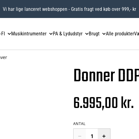
Vi har lige lanceret webshoppen - Gratis fragt ved køb over 999,- kr
-FI
Musikintrumenter
PA & Lydudstyr
Brugt
Alle produkter
Væ
aver
Donner DDP
6.995,00 kr.
ANTAL