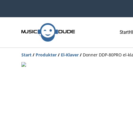
Start
HI
Start
/
Produkter
/
El-Klaver
/
Donner DDP-80PRO el-kl