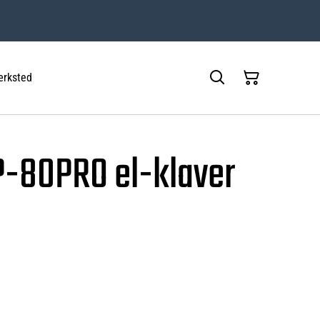
rksted
-80PRO el-klaver