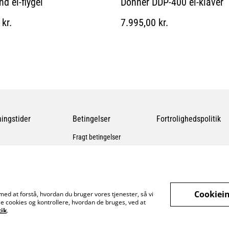
d el-flygel
Donner DDP-400 el-klaver
kr.
7.995,00 kr.
ingstider
Betingelser
Fortrolighedspolitik
Fragt betingelser
Cookiein
med at forstå, hvordan du bruger vores tjenester, så vi
e cookies og kontrollere, hvordan de bruges, ved at
tik
.