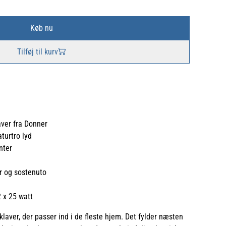
Køb nu
Tilføj til kurv
aver fra Donner
turtro lyd
nter
r og sostenuto
 x 25 watt
laver, der passer ind i de fleste hjem. Det fylder næsten