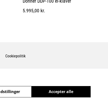
Donner DDP-100 el-klaver
5.995,00 kr.
Cookiepolitik
dstillinger
Accepter alle
powered by