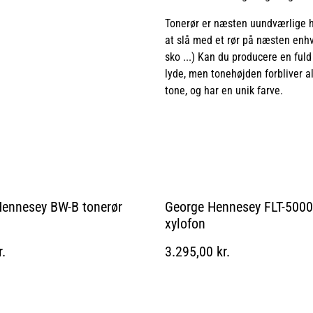
Tonerør er næsten uundværlige hv
at slå med et rør på næsten enhver
sko ...) Kan du producere en fuld
lyde, men tonehøjden forbliver a
tone, og har en unik farve.
ennesey BW-B tonerør
George Hennesey FLT-500
xylofon
r.
3.295,00 kr.