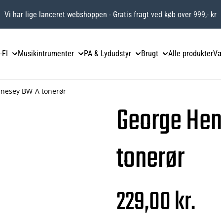
Vi har lige lanceret webshoppen - Gratis fragt ved køb over 999,- kr
-FI
Musikintrumenter
PA & Lydudstyr
Brugt
Alle produkter
Væ
nesey BW-A tonerør
George He
tonerør
229,00 kr.