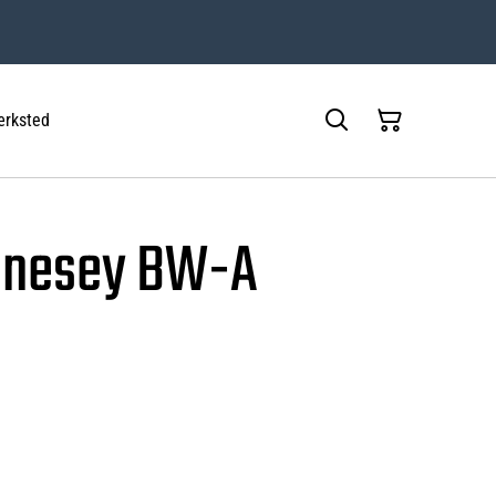
rksted
nnesey BW-A