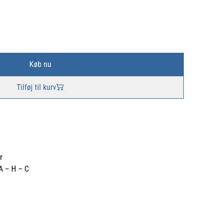
Køb nu
Tilføj til kurv
r
 A – H – C