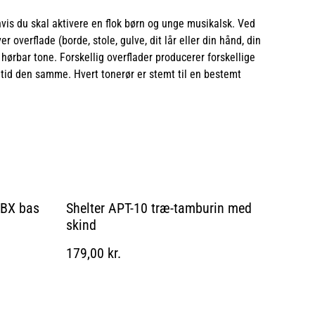
is du skal aktivere en flok børn og unge musikalsk. Ved
 overflade (borde, stole, gulve, dit lår eller din hånd, din
 hørbar tone. Forskellig overflader producerer forskellige
ltid den samme. Hvert tonerør er stemt til en bestemt
0BX bas
Shelter APT-10 træ-tamburin med
skind
179,00 kr.