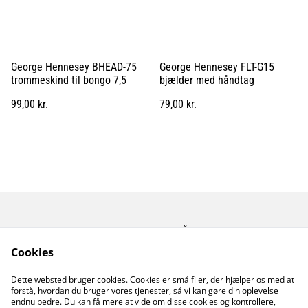
George Hennesey BHEAD-75
George Hennesey FLT-G15
trommeskind til bongo 7,5
bjælder med håndtag
99,00 kr.
79,00 kr.
Kontakt os
Åbningstider
Betingelser
Fortrolighedspolitik
Cookies
Fragt betingelser
Dette websted bruger cookies. Cookies er små filer, der hjælper os med at
Cookiepolitik
forstå, hvordan du bruger vores tjenester, så vi kan gøre din oplevelse
endnu bedre. Du kan få mere at vide om disse cookies og kontrollere,