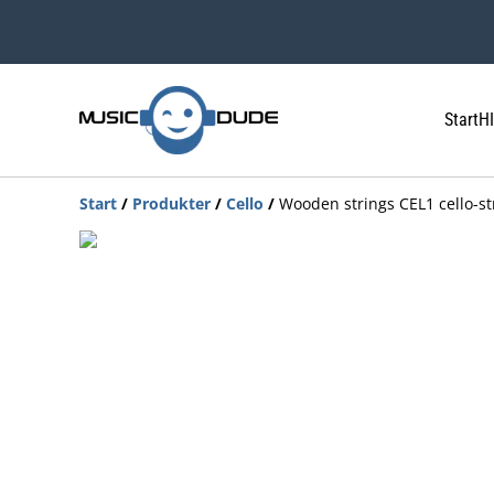
Start
HI
Start
/
Produkter
/
Cello
/
Wooden strings CEL1 cello-s