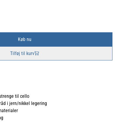
Køb nu
Tilføj til kurv
trenge til cello
d i jern/nikkel legering
materialer
ng