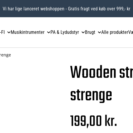
Vi har lige lanceret webshoppen - Gratis fragt ved køb over 999,- kr
-FI
Musikintrumenter
PA & Lydudstyr
Brugt
Alle produkter
Væ
trenge
Wooden str
strenge
199,00 kr.