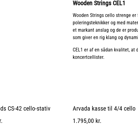
Wooden Strings CEL1
Wooden Strings cello strenge er f
poleringsteknikker og med materi
et markant anslag og de er prod
som giver en rig klang og dynami
CEL1 er af en sådan kvalitet, a
koncertcellister.
nds CS-42 cello-stativ
Arvada kasse til 4/4 cello
r.
1.795,00 kr.