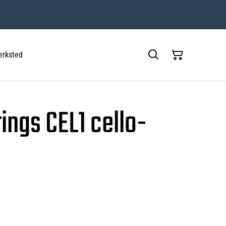
rksted
ings CEL1 cello-