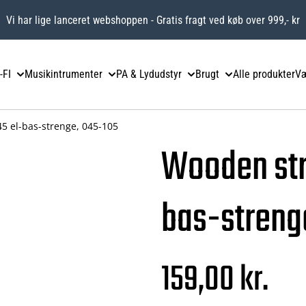
Vi har lige lanceret webshoppen - Gratis fragt ved køb over 999,- kr
-FI
Musikintrumenter
PA & Lydudstyr
Brugt
Alle produkter
Væ
5 el-bas-strenge, 045-105
Wooden str
bas-streng
159,00 kr.