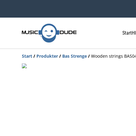
Start
HI
Start
/
Produkter
/
Bas Strenge
/
Wooden strings BAS04