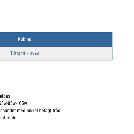
Køb nu
Tilføj til kurv
 elbas
w-65w-85w-105w
spundet med nikkel belagt tråd
materialer