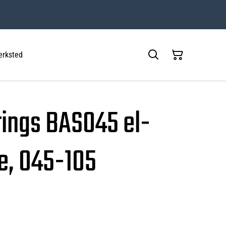
rksted
ings BAS045 el-
e, 045-105