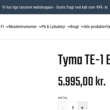
Vi har lige lanceret webshoppen - Gratis fragt ved køb over 999,- kr
-FI
Musikintrumenter
PA & Lydudstyr
Brugt
Alle produkter
Væ
Tyma TE-1 B
5.995,00 kr.
ANTAL