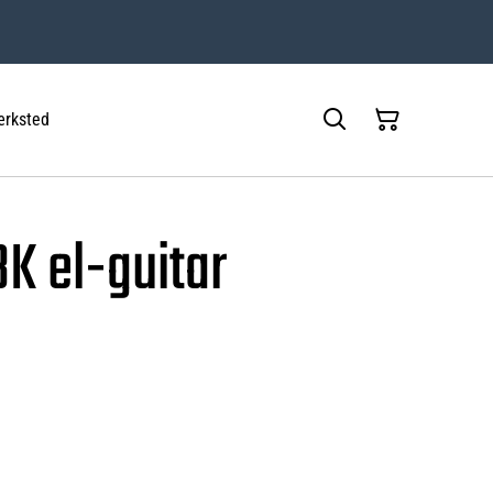
rksted
K el-guitar