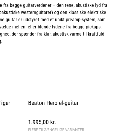
 fra begge guitarverdener – den rene, akustiske lyd fra
roakustiske westernguitarer) og den klassiske elektriske
nne guitar er udstyret med et unikt preamp-system, som
 vælge mellem eller blende lydene fra begge pickups.
ghed, der spænder fra klar, akustisk varme til kraftfuld
g.
Tiger
Beaton Hero el-guitar
1.995,00 kr.
FLERE TILGÆNGELIGE VARIANTER