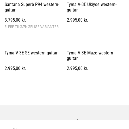
Santana Superb P94 western-
Tyma V-3E Ukiyoe western-
guitar
guitar
3.795,00 kr.
2.995,00 kr.
FLERE TILGÆNGELIGE VARIANTER
Tyma V-3E SE western-guitar
Tyma V-3E Maze western-
guitar
2.995,00 kr.
2.995,00 kr.
Kontakt os
Åbningstider
Betingelser
Fortrolighedspolitik