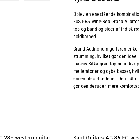
Oplev en enestående kombinatio
20S BRS Wine-Red Grand Auditori
top og bund og sider af indisk r
holdbarhed.
Grand Auditorium-guitaren er kend
strumming, hvilket gør den ideel 
massiv Sitka-gran top og indisk p
mellemtoner og dybe basser, hvil
ensembleoptrædener. Den lidt m
gør den desuden mere komfortabel
-28E western-guitar
Sant Guitars AC-86 EQ wes