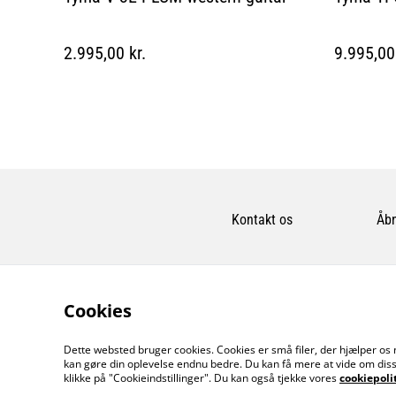
2.995,00 kr.
9.995,00 
Kontakt os
Åbn
Cookies
Dette websted bruger cookies. Cookies er små filer, der hjælper os 
kan gøre din oplevelse endnu bedre. Du kan få mere at vide om diss
klikke på "Cookieindstillinger". Du kan også tjekke vores
cookiepoli
©
2026
MusicDude