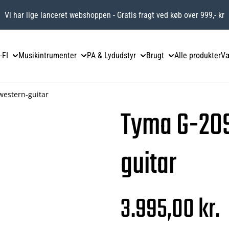
Vi har lige lanceret webshoppen - Gratis fragt ved køb over 999,- kr
-FI
Musikintrumenter
PA & Lydudstyr
Brugt
Alle produkter
Væ
estern-guitar
Tyma G-20
guitar
3.995,00 kr.