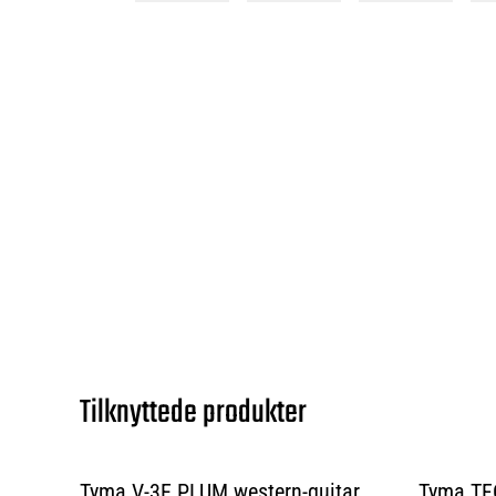
Tilknyttede produkter
Tyma V-3E PLUM western-guitar
Tyma TFC