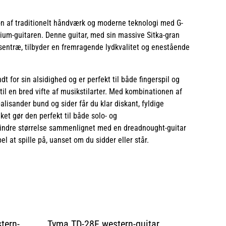
n af traditionelt håndværk og moderne teknologi med G-
um-guitaren. Denne guitar, med sin massive Sitka-gran
osentræ, tilbyder en fremragende lydkvalitet og enestående
t for sin alsidighed og er perfekt til både fingerspil og
til en bred vifte af musikstilarter. Med kombinationen af
alisander bund og sider får du klar diskant, fyldige
ket gør den perfekt til både solo- og
indre størrelse sammenlignet med en dreadnought-guitar
 at spille på, uanset om du sidder eller står.
tern-
Tyma TD-28E western-guitar