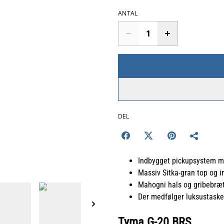
ANTAL
DEL
Indbygget pickupsystem m
Massiv Sitka-gran top og i
Mahogni hals og gribebræt
Der medfølger luksustaske
Tyma G-20 BRS