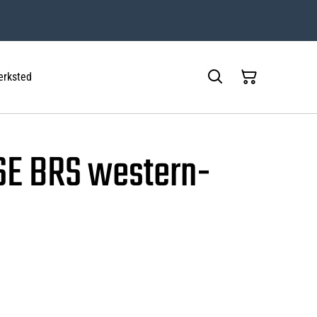
rksted
SE BRS western-