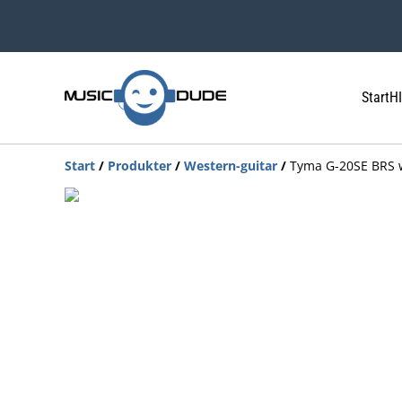
Start
HI
Start
/
Produkter
/
Western-guitar
/
Tyma G-20SE BRS w