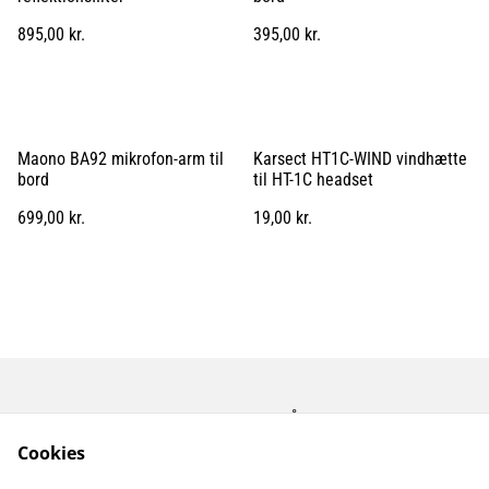
895,00 kr.
395,00 kr.
Maono BA92 mikrofon-arm til
Karsect HT1C-WIND vindhætte
bord
til HT-1C headset
699,00 kr.
19,00 kr.
Kontakt os
Åbningstider
Betingelser
Fortrolighedspolitik
Cookies
Fragt betingelser