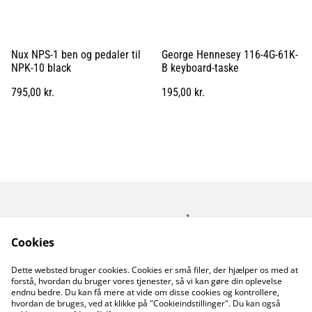
Nux NPS-1 ben og pedaler til
George Hennesey 116-4G-61K-
NPK-10 black
B keyboard-taske
795,00 kr.
195,00 kr.
Kontakt os
Åbningstider
Betingelser
Fortrolighedspolitik
Cookies
Fragt betingelser
Dette websted bruger cookies. Cookies er små filer, der hjælper os med at
Cookiepolitik
forstå, hvordan du bruger vores tjenester, så vi kan gøre din oplevelse
endnu bedre. Du kan få mere at vide om disse cookies og kontrollere,
hvordan de bruges, ved at klikke på "Cookieindstillinger". Du kan også