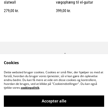
slatwall
vægophæng til el-guitar
279,00 kr.
399,00 kr.
Kontakt os
Åbningstider
Betingelser
Fortrolighedspolitik
Cookies
Fragt betingelser
Dette websted bruger cookies. Cookies er små filer, der hjælper os med at
Cookiepolitik
forstå, hvordan du bruger vores tjenester, så vi kan gøre din oplevelse
endnu bedre. Du kan få mere at vide om disse cookies og kontrollere,
hvordan de bruges, ved at klikke på "Cookieindstillinger". Du kan også
tjekke vores
cookiepolitik
.
Accepter alle