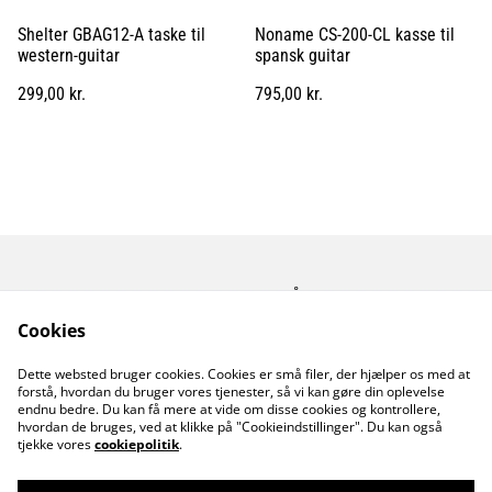
Shelter GBAG12-A taske til
Noname CS-200-CL kasse til
western-guitar
spansk guitar
299,00 kr.
795,00 kr.
Kontakt os
Åbningstider
Betingelser
Fortrolighedspolitik
Cookies
Fragt betingelser
Dette websted bruger cookies. Cookies er små filer, der hjælper os med at
Cookiepolitik
forstå, hvordan du bruger vores tjenester, så vi kan gøre din oplevelse
endnu bedre. Du kan få mere at vide om disse cookies og kontrollere,
hvordan de bruges, ved at klikke på "Cookieindstillinger". Du kan også
tjekke vores
cookiepolitik
.