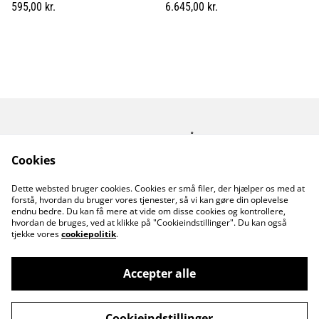
595,00 kr.
6.645,00 kr.
Kontakt os
Åbningstider
Betingelser
Fortrolighedspolitik
Cookies
Fragt betingelser
Dette websted bruger cookies. Cookies er små filer, der hjælper os med at
Cookiepolitik
forstå, hvordan du bruger vores tjenester, så vi kan gøre din oplevelse
endnu bedre. Du kan få mere at vide om disse cookies og kontrollere,
hvordan de bruges, ved at klikke på "Cookieindstillinger". Du kan også
tjekke vores
cookiepolitik
.
Accepter alle
©
2026
MusicDude
Cookieindstillinger