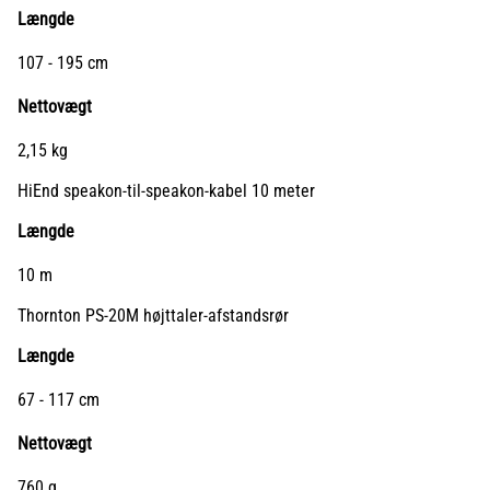
Længde
107 - 195 cm
Nettovægt
2,15 kg
HiEnd speakon-til-speakon-kabel 10 meter
Længde
10 m
Thornton PS-20M højttaler-afstandsrør
Længde
67 - 117 cm
Nettovægt
760 g