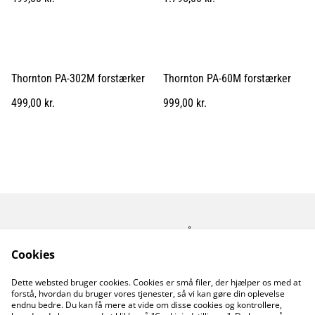
Thornton PA-302M forstærker
Thornton PA-60M forstærker
499,00 kr.
999,00 kr.
Kontakt os
Åbningstider
Betingelser
Fortrolighedspolitik
Cookies
Fragt betingelser
Dette websted bruger cookies. Cookies er små filer, der hjælper os med at
Cookiepolitik
forstå, hvordan du bruger vores tjenester, så vi kan gøre din oplevelse
endnu bedre. Du kan få mere at vide om disse cookies og kontrollere,