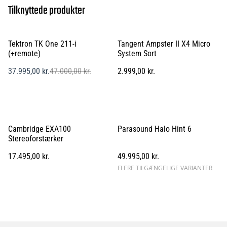
Tilknyttede produkter
%
Tektron TK One 211-i
Tangent Ampster II X4 Micro
(+remote)
System Sort
37.995,00 kr.
47.000,00 kr.
2.999,00 kr.
Cambridge EXA100
Parasound Halo Hint 6
Stereoforstærker
17.495,00 kr.
49.995,00 kr.
FLERE TILGÆNGELIGE VARIANTER