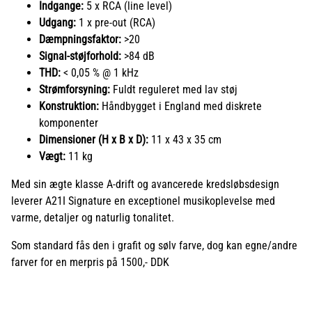
Indgange:
5 x RCA (line level)
Udgang:
1 x pre-out (RCA)
Dæmpningsfaktor:
>20
Signal-støjforhold:
>84 dB
THD:
< 0,05 % @ 1 kHz
Strømforsyning:
Fuldt reguleret med lav støj
Konstruktion:
Håndbygget i England med diskrete
komponenter
Dimensioner (H x B x D):
11 x 43 x 35 cm
Vægt:
11 kg
Med sin ægte klasse A-drift og avancerede kredsløbsdesign
leverer A21I Signature en exceptionel musikoplevelse med
varme, detaljer og naturlig tonalitet.
Som standard fås den i grafit og sølv farve, dog kan egne/andre
farver for en merpris på 1500,- DDK