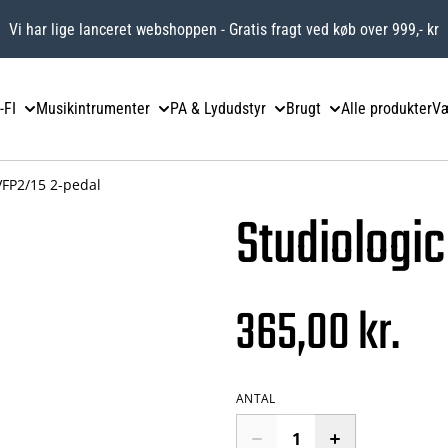
Vi har lige lanceret webshoppen - Gratis fragt ved køb over 999,- kr
-FI
Musikintrumenter
PA & Lydudstyr
Brugt
Alle produkter
Væ
VFP2/15 2-pedal
Studiologi
365,00 kr.
ANTAL