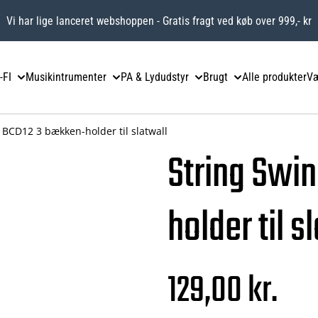
Vi har lige lanceret webshoppen - Gratis fragt ved køb over 999,- kr
-FI
Musikintrumenter
PA & Lydudstyr
Brugt
Alle produkter
Væ
 BCD12 3 bækken-holder til slatwall
String Swi
holder til s
129,00 kr.