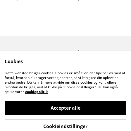
Kontakt os
Åbningstider
Betingelser
Fortrolighedspolitik
Cookies
Fragt betingelser
Dette websted bruger cookies. Cookies er små filer, der hjælper os med at
Cookiepolitik
forstå, hvordan du bruger vores tjenester, så vi kan gøre din oplevelse
endnu bedre. Du kan få mere at vide om disse cookies og kontrollere,
hvordan de bruges, ved at klikke på "Cookieindstillinger". Du kan også
tjekke vores
cookiepolitik
.
Accepter alle
©
2026
MusicDude
Cookieindstillinger
powered by