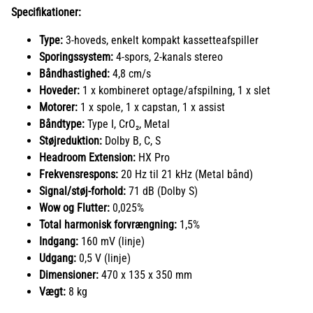
Specifikationer:
Type:
3-hoveds, enkelt kompakt kassetteafspiller
Sporingssystem:
4-spors, 2-kanals stereo
Båndhastighed:
4,8 cm/s
Hoveder:
1 x kombineret optage/afspilning, 1 x slet
Motorer:
1 x spole, 1 x capstan, 1 x assist
Båndtype:
Type I, CrO₂, Metal
Støjreduktion:
Dolby B, C, S
Headroom Extension:
HX Pro
Frekvensrespons:
20 Hz til 21 kHz (Metal bånd)
Signal/støj-forhold:
71 dB (Dolby S)
Wow og Flutter:
0,025%
Total harmonisk forvrængning:
1,5%
Indgang:
160 mV (linje)
Udgang:
0,5 V (linje)
Dimensioner:
470 x 135 x 350 mm
Vægt:
8 kg