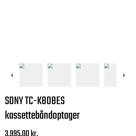
SONY TC-K808ES
kassettebåndoptager
3.995,00 kr.