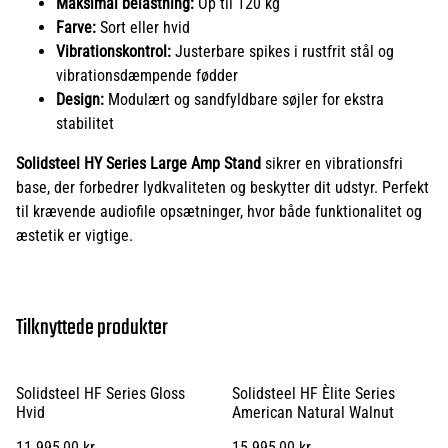
Maksimal belastning:
Op til 120 kg
Farve:
Sort eller hvid
Vibrationskontrol:
Justerbare spikes i rustfrit stål og
vibrationsdæmpende fødder
Design:
Modulært og sandfyldbare søjler for ekstra
stabilitet
Solidsteel HY Series Large Amp Stand
sikrer en vibrationsfri
base, der forbedrer lydkvaliteten og beskytter dit udstyr. Perfekt
til krævende audiofile opsætninger, hvor både funktionalitet og
æstetik er vigtige.
Tilknyttede produkter
Solidsteel HF Series Gloss
Solidsteel HF Èlite Series
Hvid
American Natural Walnut
11.995,00 kr.
15.995,00 kr.