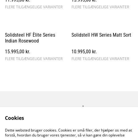
FLERE TILGÆNGELIGE VARIANTER
FLERE TILGÆNGELIGE VARIANTER
Solidsteel HF Èlite Series
Solidstell HW Series Matt Sort
Indian Rosewood
15.995,00 kr.
10.995,00 kr.
FLERE TILGÆNGELIGE VARIANTER
FLERE TILGÆNGELIGE VARIANTER
Kontakt os
Åbningstider
Betingelser
Fortrolighedspolitik
Cookies
Fragt betingelser
Dette websted bruger cookies. Cookies er små filer, der hjælper os med at
Cookiepolitik
forstå, hvordan du bruger vores tjenester, så vi kan gøre din oplevelse