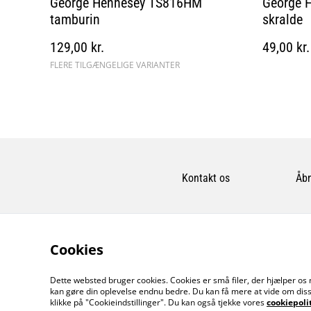
George Hennesey TS816HM
George H
tamburin
skralde
129,00 kr.
49,00 kr.
FLERE TILGÆNGELIGE VARIANTER
Kontakt os
Åbn
Cookies
Dette websted bruger cookies. Cookies er små filer, der hjælper os 
kan gøre din oplevelse endnu bedre. Du kan få mere at vide om diss
klikke på "Cookieindstillinger". Du kan også tjekke vores
cookiepoli
©
2026
MusicDude