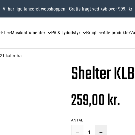
Vi har lige lanceret webshoppen - Gratis fragt ved køb over 999,- kr
-FI
Musikintrumenter
PA & Lydudstyr
Brugt
Alle produkter
Væ
B21 kalimba
Shelter KL
259,00 kr.
ANTAL