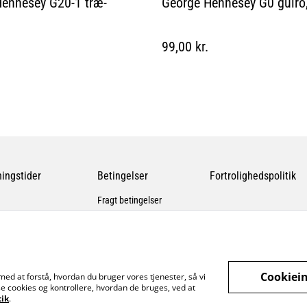
ennesey G20-1 træ-
George Hennesey G0 guiro,
99,00 kr.
ingstider
Betingelser
Fortrolighedspolitik
Fragt betingelser
Cookiein
med at forstå, hvordan du bruger vores tjenester, så vi
e cookies og kontrollere, hvordan de bruges, ved at
tik
.