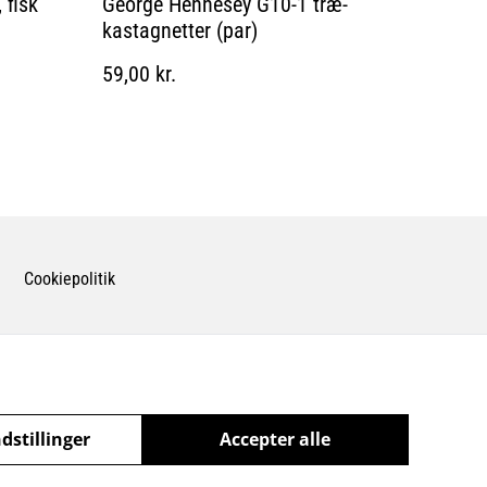
 fisk
George Hennesey G10-1 træ-
kastagnetter (par)
59,00 kr.
Cookiepolitik
dstillinger
Accepter alle
powered by