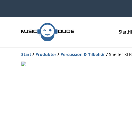
Start
HI
Start
/
Produkter
/
Percussion & Tilbehør
/
Shelter KL