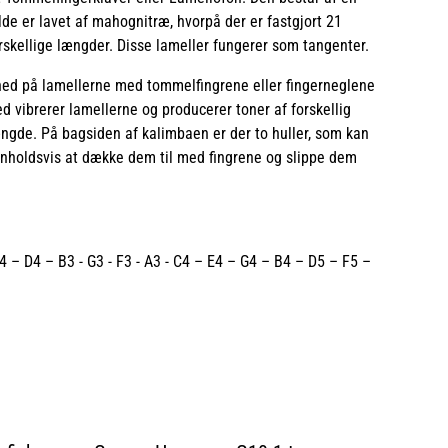
lde er lavet af mahognitræ, hvorpå der er fastgjort 21
orskellige længder. Disse lameller fungerer som tangenter.
 ned på lamellerne med tommelfingrene eller fingerneglene
d vibrerer lamellerne og producerer toner af forskellig
ngde. På bagsiden af kalimbaen er der to huller, som kan
henholdsvis at dække dem til med fingrene og slippe dem
 – D4 – B3 - G3 - F3 - A3 - C4 – E4 – G4 – B4 – D5 – F5 –