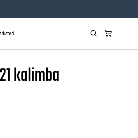
rksted
B21 kalimba