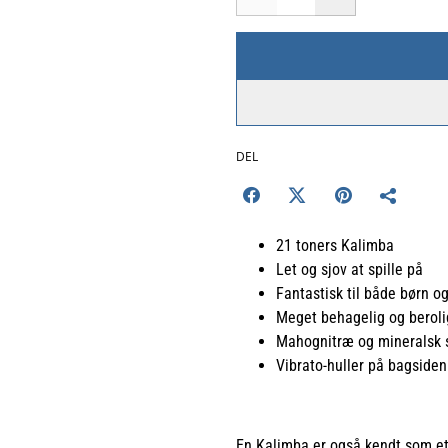
DEL
21 toners Kalimba
Let og sjov at spille på
Fantastisk til både børn o
Meget behagelig og berol
Mahognitræ og mineralsk 
Vibrato-huller på bagsiden
En Kalimba er også kendt som et