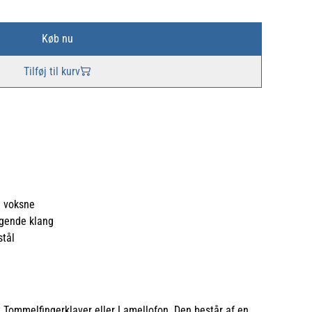
Køb nu
Tilføj til kurv
g voksne
igende klang
stål
 Tommelfingerklaver eller Lamellofon. Den består af en