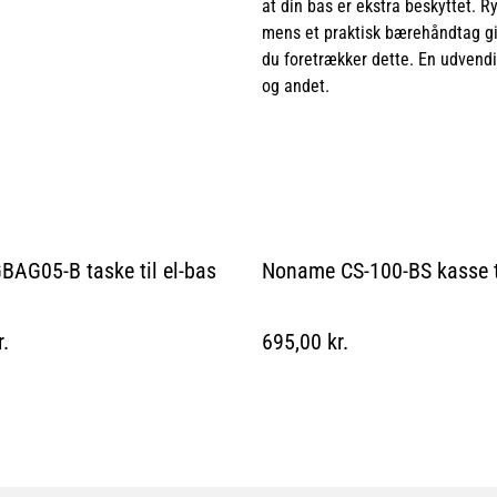
at din bas er ekstra beskyttet. 
mens et praktisk bærehåndtag giv
du foretrækker dette. En udvend
og andet.
GBAG05-B taske til el-bas
Noname CS-100-BS kasse ti
r.
695,00 kr.