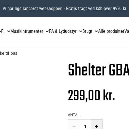
Vi har lige lanceret webshoppen - Gratis fragt ved køb over 999,- kr
-FI
Musikintrumenter
PA & Lydudstyr
Brugt
Alle produkter
Væ
e til bas
Shelter GBA
299,00 kr.
ANTAL