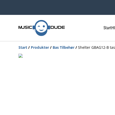
Start
HI
Start
/
Produkter
/
Bas Tilbehør
/
Shelter GBAG12-B task