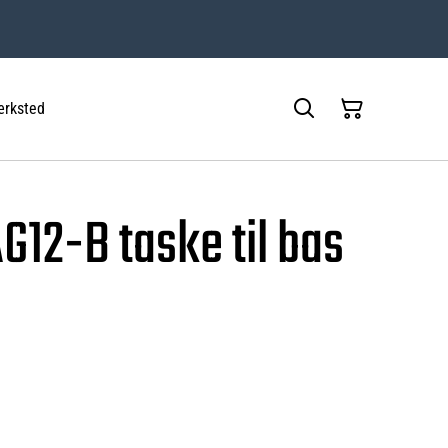
rksted
G12-B taske til bas