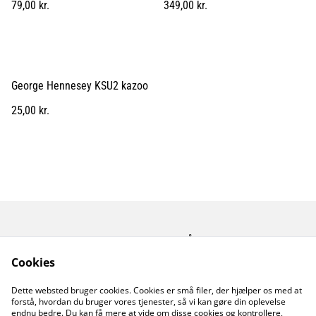
79,00 kr.
349,00 kr.
George Hennesey KSU2 kazoo
25,00 kr.
Kontakt os
Åbningstider
Betingelser
Fortrolighedspolitik
Cookies
Fragt betingelser
Dette websted bruger cookies. Cookies er små filer, der hjælper os med at
Cookiepolitik
forstå, hvordan du bruger vores tjenester, så vi kan gøre din oplevelse
endnu bedre. Du kan få mere at vide om disse cookies og kontrollere,