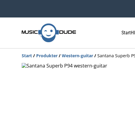
Start
HI
Start
/
Produkter
/
Western-guitar
/
Santana Superb P9