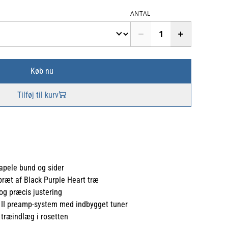
ANTAL
Køb nu
Tilføj til kurv
sapele bund og sider
bræt af Black Purple Heart træ
og præcis justering
 II preamp-system med indbygget tuner
e træindlæg i rosetten