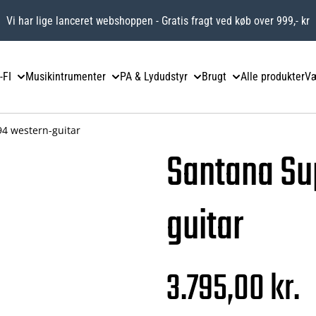
Vi har lige lanceret webshoppen - Gratis fragt ved køb over 999,- kr
-FI
Musikintrumenter
PA & Lydudstyr
Brugt
Alle produkter
Væ
4 western-guitar
Santana Su
guitar
3.795,00 kr.