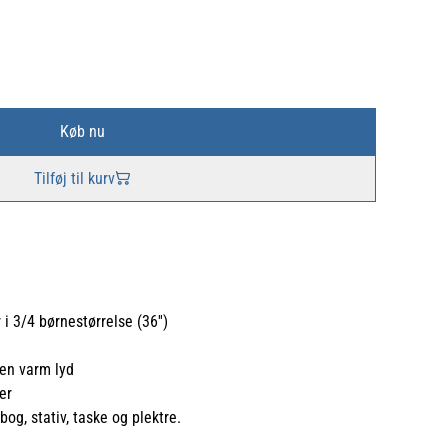
Køb nu
Tilføj til kurv
i 3/4 børnestørrelse (36'')
 en varm lyd
er
bog, stativ, taske og plektre.