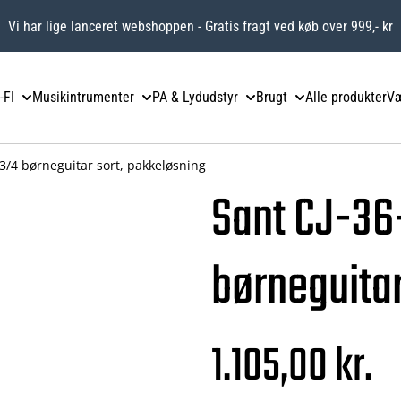
Vi har lige lanceret webshoppen - Gratis fragt ved køb over 999,- kr
-FI
Musikintrumenter
PA & Lydudstyr
Brugt
Alle produkter
Væ
3/4 børneguitar sort, pakkeløsning
Sant CJ-36
børneguitar
1.105,00 kr.