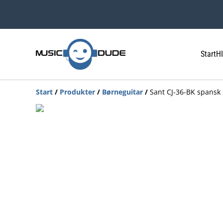
Start
HI
Start
/
Produkter
/
Børneguitar
/
Sant CJ-36-BK spansk 