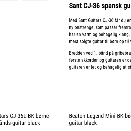
Sant CJ-36 spansk gui
Med Sant Guitars CJ-36 får du en
nylonstrenge, som passer fremrag
har en varm og behagelig klang, h
mest solgte guitar til børn op til
Bredden ved 1. bånd på gribebræt
første akkorder, og guitaren er 
guitaren er let og behagelig at 
tars CJ-36L-BK børne-
Beaton Legend Mini BK bør
ånds-guitar black
guitar black