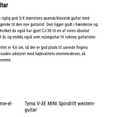
tar
 rigtig god 3/4 størrelses spansk/klassisk guitar med
ende til den nye guitarist. Den ligger godt i hænderne og
vilket da også har gjort CJ-36 til en af vores absolut
 9 år, og endda også som rejseguitar til voksne guitarister.
tet er 4,6 cm, så der er god plads til uøvede fingres
desuden udstyret med højkvalitets-stemmeskruer, så
stemme.
ne-el-
Tyma V-3E MINI Spindrift western-
guitar