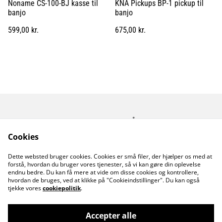
Noname CS-100-BJ kasse til
KNA Pickups BP-1 pickup til
banjo
banjo
599,00 kr.
675,00 kr.
Kontakt os
Åbningstider
Betingelser
Fortrolighedspolitik
Cookies
Fragt betingelser
Dette websted bruger cookies. Cookies er små filer, der hjælper os med at
Cookiepolitik
forstå, hvordan du bruger vores tjenester, så vi kan gøre din oplevelse
endnu bedre. Du kan få mere at vide om disse cookies og kontrollere,
hvordan de bruges, ved at klikke på "Cookieindstillinger". Du kan også
tjekke vores
cookiepolitik
.
Accepter alle