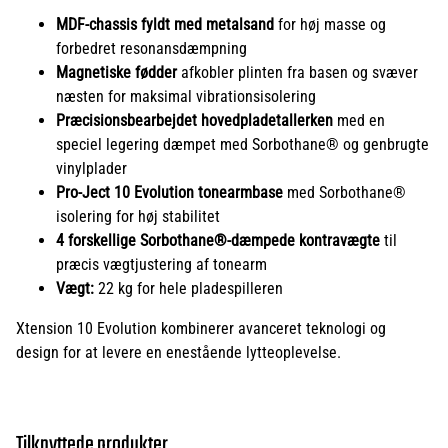
MDF-chassis fyldt med metalsand
for høj masse og
forbedret resonansdæmpning
Magnetiske fødder
afkobler plinten fra basen og svæver
næsten for maksimal vibrationsisolering
Præcisionsbearbejdet hovedpladetallerken
med en
speciel legering dæmpet med Sorbothane® og genbrugte
vinylplader
Pro-Ject 10 Evolution tonearmbase
med Sorbothane®
isolering for høj stabilitet
4 forskellige Sorbothane®-dæmpede kontravægte
til
præcis vægtjustering af tonearm
Vægt:
22 kg for hele pladespilleren
Xtension 10 Evolution kombinerer avanceret teknologi og
design for at levere en enestående lytteoplevelse.
Tilknyttede produkter