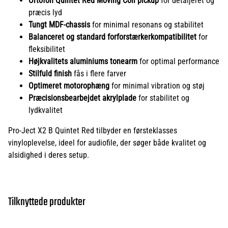
Ortofon Quintet Red Moving Coil pickup
for detaljeret og
præcis lyd
Tungt MDF-chassis
for minimal resonans og stabilitet
Balanceret og standard forforstærkerkompatibilitet
for
fleksibilitet
Højkvalitets aluminiums tonearm
for optimal performance
Stilfuld finish
fås i flere farver
Optimeret motorophæng
for minimal vibration og støj
Præcisionsbearbejdet akrylplade
for stabilitet og
lydkvalitet
Pro-Ject X2 B Quintet Red tilbyder en førsteklasses
vinyloplevelse, ideel for audiofile, der søger både kvalitet og
alsidighed i deres setup.
Tilknyttede produkter