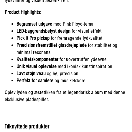
lydkvalitet og visuelt æstetik i én.
Product Highlights:
Begrænset udgave
med Pink Floyd-tema
LED-baggrundsbelyst design
for visuel effekt
Pick it Pro pickup
for fremragende lydkvalitet
Præcisionsfremstillet glasdrejeplade
for stabilitet og
minimal resonans
Kvalitetskomponenter
for uovertruffen ydeevne
Unik visuel oplevelse
med ikonisk kunstinspiration
Lavt støjniveau
og høj præcision
Perfekt for samlere
og musikelskere
Oplev lyden og æstetikken fra et legendarisk album med denne
eksklusive pladespiller.
Tilknyttede produkter