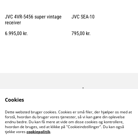
JVC 4VR-5456 super vintage
JVC SEA-10
receiver
6.995,00 kr.
795,00 kr.
Kontakt os
Åbningstider
Betingelser
Fortrolighedspolitik
Cookies
Fragt betingelser
Dette websted bruger cookies. Cookies er små filer, der hjælper os med at
Cookiepolitik
forstå, hvordan du bruger vores tjenester, så vi kan gøre din oplevelse
endnu bedre. Du kan få mere at vide om disse cookies og kontrollere,
hvordan de bruges, ved at klikke på "Cookieindstillinger". Du kan også
tjekke vores
cookiepolitik
.