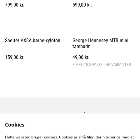
799,00 kr.
599,00 kr.
Shelter AX8A børne-xylofon
George Hennesey MTB mini
tamburin
159,00 kr.
49,00 kr.
FLERE TILGÆNGELIGE VARIANTER
Kontakt os
Åbningstider
Betingelser
Fortrolighedspolitik
Cookies
Fragt betingelser
Dette websted bruger cookies. Cookies er små filer, der hjælper os med at