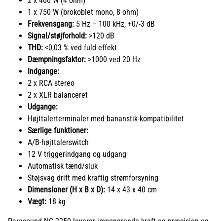
2 x 400 W (4 ohm)
1 x 750 W (brokoblet mono, 8 ohm)
Frekvensgang:
5 Hz – 100 kHz, +0/-3 dB
Signal/støjforhold:
>120 dB
THD:
<0,03 % ved fuld effekt
Dæmpningsfaktor:
>1000 ved 20 Hz
Indgange:
2 x RCA stereo
2 x XLR balanceret
Udgange:
Højttalerterminaler med bananstik-kompatibilitet
Særlige funktioner:
A/B-højttalerswitch
12 V triggerindgang og udgang
Automatisk tænd/sluk
Støjsvag drift med kraftig strømforsyning
Dimensioner (H x B x D):
14 x 43 x 40 cm
Vægt:
18 kg