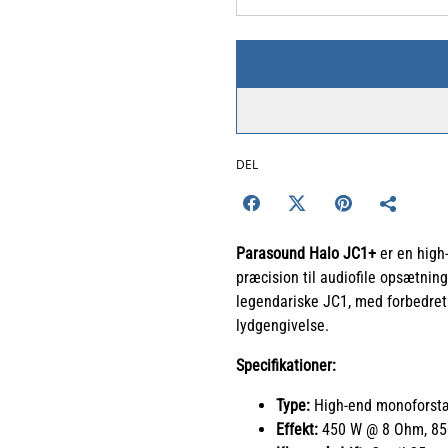
DEL
Parasound Halo JC1+
er en high
præcision til audiofile opsætnin
legendariske JC1, med forbedret
lydgengivelse.
Specifikationer:
Type:
High-end monoforst
Effekt:
450 W @ 8 Ohm, 85