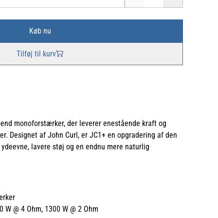
Køb nu
Tilføj til kurv
-end monoforstærker, der leverer enestående kraft og
ger. Designet af John Curl, er JC1+ en opgradering af den
 ydeevne, lavere støj og en endnu mere naturlig
ærker
0 W @ 4 Ohm, 1300 W @ 2 Ohm