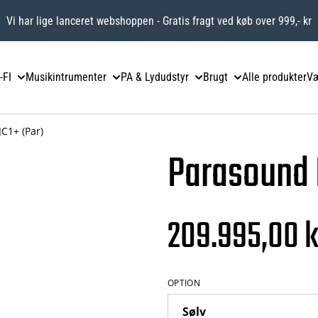
Vi har lige lanceret webshoppen - Gratis fragt ved køb over 999,- kr
-FI
Musikintrumenter
PA & Lydudstyr
Brugt
Alle produkter
Væ
C1+ (Par)
Parasound 
209.995,00 k
OPTION