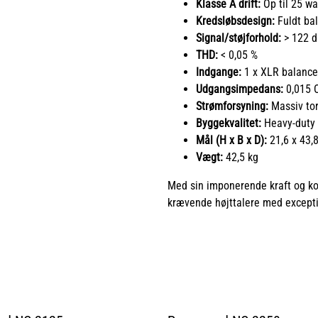
Klasse A drift:
Op til 25 wa
Kredsløbsdesign:
Fuldt ba
Signal/støjforhold:
> 122 
THD:
< 0,05 %
Indgange:
1 x XLR balance
Udgangsimpedans:
0,015 
Strømforsyning:
Massiv tor
Byggekvalitet:
Heavy-duty 
Mål (H x B x D):
21,6 x 43,
Vægt:
42,5 kg
Med sin imponerende kraft og kont
krævende højttalere med excepti