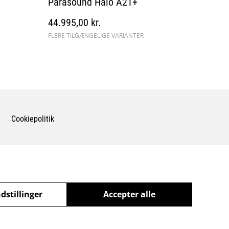
Parasound Halo A21+
44.995,00 kr.
FLERE TILGÆNGELIGE VARIANTER
Cookiepolitik
dstillinger
Accepter alle
powered by