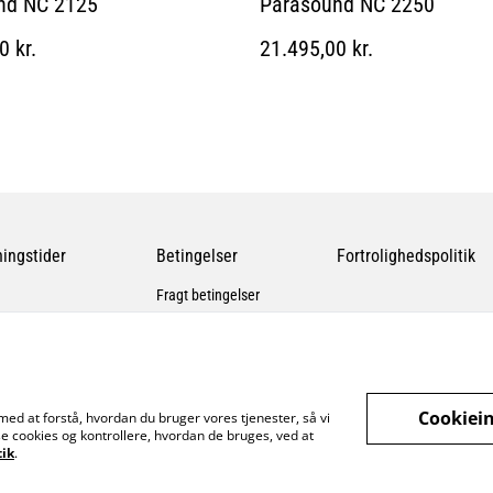
nd NC 2125
Parasound NC 2250
0 kr.
21.495,00 kr.
ingstider
Betingelser
Fortrolighedspolitik
Fragt betingelser
Cookiein
med at forstå, hvordan du bruger vores tjenester, så vi
e cookies og kontrollere, hvordan de bruges, ved at
tik
.