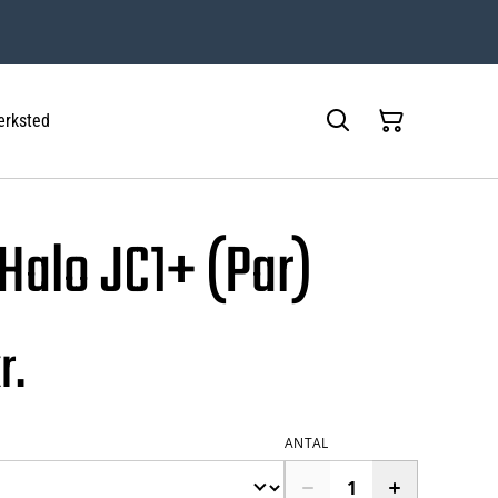
rksted
Halo JC1+ (Par)
r.
ANTAL