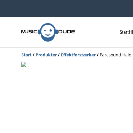
Start
HI
Start
/
Produkter
/
Effektforstærker
/
Parasound Halo J