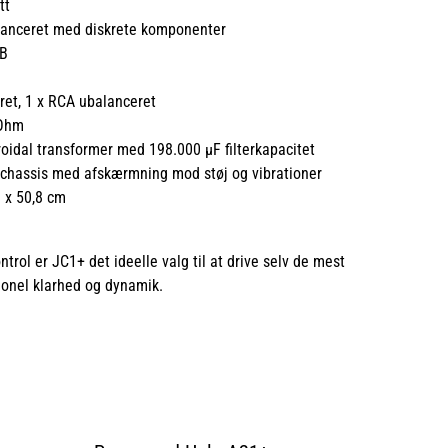
tt
lanceret med diskrete komponenter
dB
ret, 1 x RCA ubalanceret
Ohm
oidal transformer med 198.000 µF filterkapacitet
chassis med afskærmning mod støj og vibrationer
8 x 50,8 cm
rol er JC1+ det ideelle valg til at drive selv de mest
onel klarhed og dynamik.