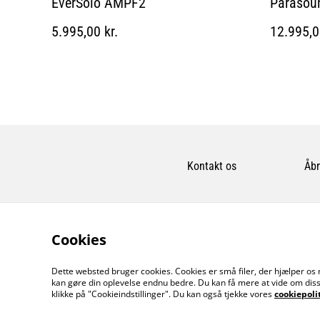
EverSolo AMPF2
Parasou
5.995,00 kr.
12.995,0
Kontakt os
Åbn
Cookies
Dette websted bruger cookies. Cookies er små filer, der hjælper os 
kan gøre din oplevelse endnu bedre. Du kan få mere at vide om diss
klikke på "Cookieindstillinger". Du kan også tjekke vores
cookiepoli
©
2026
MusicDude