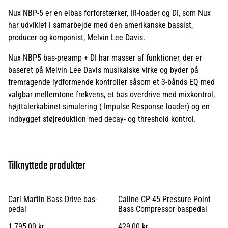
Nux NBP-5 er en elbas forforstærker, IR-loader og DI, som Nux
har udviklet i samarbejde med den amerikanske bassist,
producer og komponist, Melvin Lee Davis.
Nux NBP5 bas-preamp + DI har masser af funktioner, der er
baseret på Melvin Lee Davis musikalske virke og byder på
fremragende lydformende kontroller såsom et 3-bånds EQ med
valgbar mellemtone frekvens, et bas overdrive med mixkontrol,
højttalerkabinet simulering ( Impulse Response loader) og en
indbygget støjreduktion med decay- og threshold kontrol.
Tilknyttede produkter
Carl Martin Bass Drive bas-
Caline CP-45 Pressure Point
pedal
Bass Compressor baspedal
1.795,00 kr.
429,00 kr.