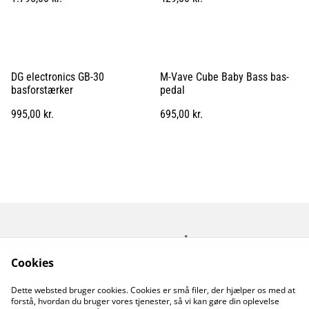
DG electronics GB-30
M-Vave Cube Baby Bass bas-
basforstærker
pedal
995,00 kr.
695,00 kr.
Kontakt os
Åbningstider
Betingelser
Fortrolighedspolitik
Cookies
Fragt betingelser
Dette websted bruger cookies. Cookies er små filer, der hjælper os med at
Cookiepolitik
forstå, hvordan du bruger vores tjenester, så vi kan gøre din oplevelse