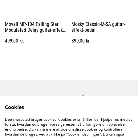
Movall MP-104 Falling Star
Mosky Classic-M-SA guitar-
Modulated Delay guitar-effekt-
effekt-pedal
pedal
499,00 kr.
399,00 kr.
Kontakt os
Åbningstider
Betingelser
Fortrolighedspolitik
Cookies
Fragt betingelser
Dette websted bruger cookies. Cookies er små filer, der hjælper os med at
Cookiepolitik
forstå, hvordan du bruger vores tjenester, så vi kan gøre din oplevelse
endnu bedre. Du kan få mere at vide om disse cookies og kontrollere,
hvordan de bruges, ved at klikke på "Cookieindstillinger". Du kan også