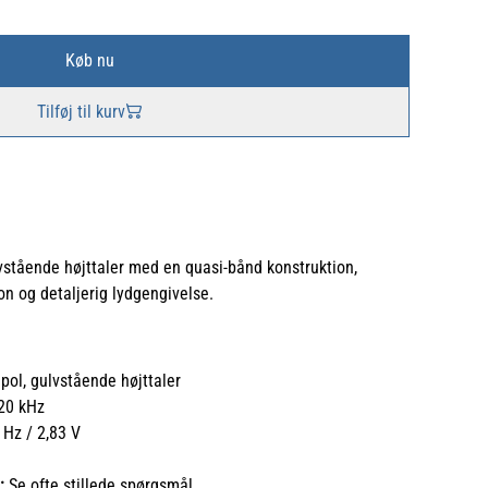
Køb nu
Tilføj til kurv
vstående højttaler med en quasi-bånd konstruktion,
ion og detaljerig lydgengivelse.
ipol, gulvstående højttaler
20 kHz
Hz / 2,83 V
:
Se ofte stillede spørgsmål