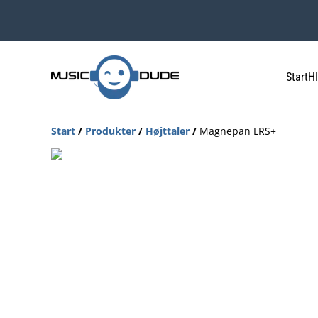
Start
HI
Start
/
Produkter
/
Højttaler
/
Magnepan LRS+