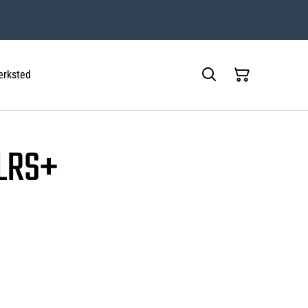
rksted
LRS+