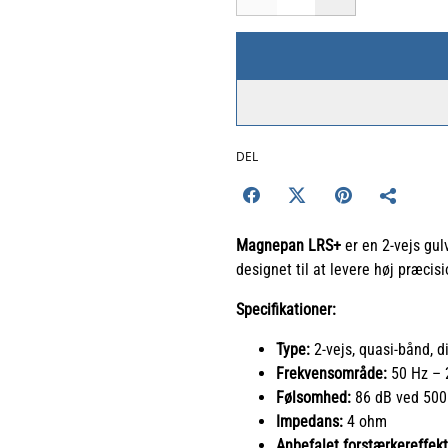
DEL
Magnepan LRS+
er en 2-vejs gul
designet til at levere høj præcis
Specifikationer:
Type:
2-vejs, quasi-bånd, d
Frekvensområde:
50 Hz – 
Følsomhed:
86 dB ved 500 
Impedans:
4 ohm
Anbefalet forstærkereffekt