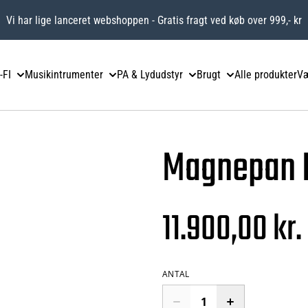
Vi har lige lanceret webshoppen - Gratis fragt ved køb over 999,- kr
-FI
Musikintrumenter
PA & Lydudstyr
Brugt
Alle produkter
Væ
Magnepan 
11.900,00 kr.
ANTAL