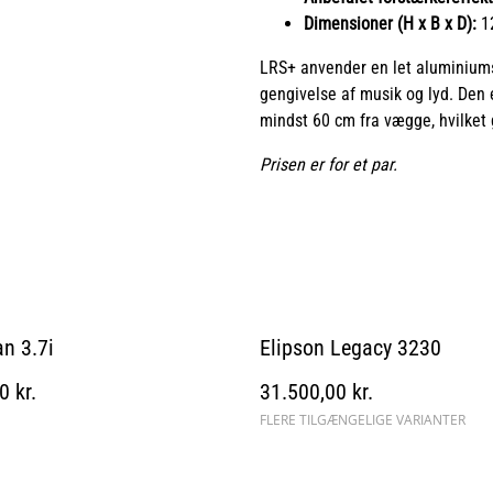
Dimensioner (H x B x D):
12
LRS+ anvender en let aluminiumsbå
gengivelse af musik og lyd. Den e
mindst 60 cm fra vægge, hvilket 
Prisen er for et par.
n 3.7i
Elipson Legacy 3230
0 kr.
31.500,00 kr.
FLERE TILGÆNGELIGE VARIANTER