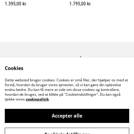
1.395,00 kr.
1.795,00 kr.
Kontakt os
Åbningstider
Betingelser
Fortrolighedspolitik
Cookies
Fragt betingelser
Dette websted bruger cookies. Cookies er små filer, der hjælper os med at
Cookiepolitik
forstå, hvordan du bruger vores tjenester, så vi kan gøre din oplevelse
endnu bedre. Du kan få mere at vide om disse cookies og kontrollere,
hvordan de bruges, ved at klikke på "Cookieindstillinger". Du kan også
tjekke vores
cookiepolitik
.
Accepter alle
©
2026
MusicDude